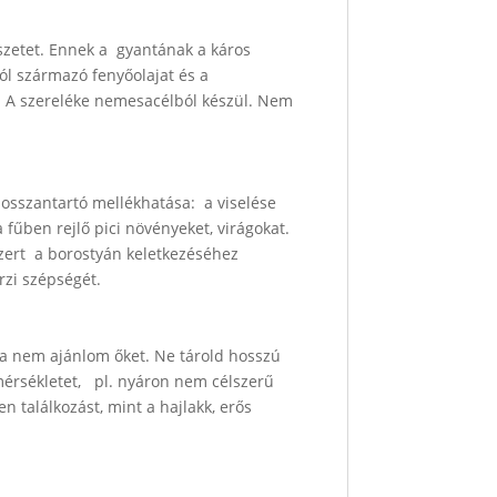
szetet. Ennek a gyantának a káros
ból származó fenyőolajat és a
. A szereléke nemesacélból készül. Nem
hosszantartó mellékhatása: a viselése
 fűben rejlő pici növényeket, virágokat.
zert a borostyán keletkezéséhez
rzi szépségét.
ába nem ajánlom őket.
Ne tárold hosszú
mérsékletet, pl. nyáron nem célszerű
en találkozást, mint a hajlakk, erős