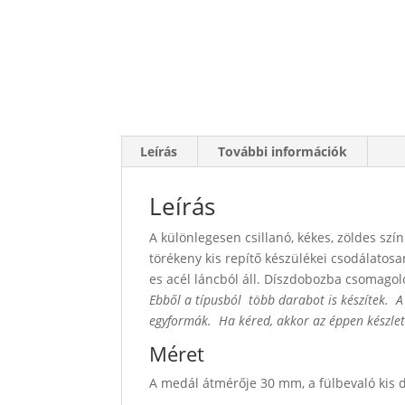
Leírás
További információk
Leírás
A különlegesen csillanó, kékes, zöldes szí
törékeny kis repítő készülékei csodálatos
es acél láncból áll. Díszdobozba csomago
Ebből a típusból több darabot is készítek. A
egyformák. Ha kéred, akkor az éppen készlet
Méret
A medál átmérője 30 mm, a fülbevaló kis