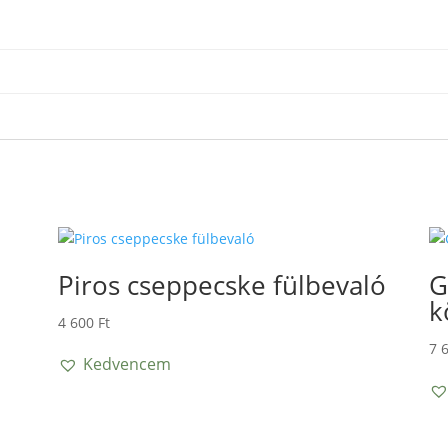
Piros cseppecske fülbevaló
G
k
4 600
Ft
7 
Kedvencem