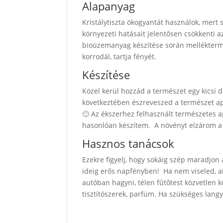
Alapanyag
Kristálytiszta ökogyantát használok, mert
környezeti hatásait jelentősen csökkenti a
bioüzemanyag készítése során melléktermé
korrodál, tartja fényét.
Készítése
Közel kerül hozzád a természet egy kicsi 
következtében észreveszed a természet ap
🙂 Az ékszerhez felhasznált természetes 
hasonlóan készítem. A növényt elzárom a 
Hasznos tanácsok
Ezekre figyelj, hogy sokáig szép maradjon
ideig erős napfényben! Ha nem viseled, a
autóban hagyni, télen fűtőtest közvetlen 
tisztítószerek, parfüm.
Ha szükséges langyo