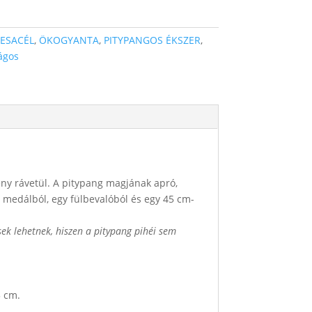
ESACÉL
,
ÖKOGYANTA
,
PITYPANGOS ÉKSZER
,
ágos
fény rávetül. A pitypang magjának apró,
y medálból, egy fülbevalóból és egy 45 cm-
sek lehetnek, hiszen a pitypang pihéi sem
5 cm.