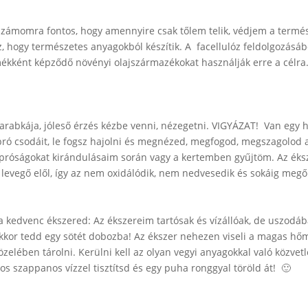
 számomra fontos, hogy amennyire csak tőlem telik, védjem a termé
z, hogy természetes anyagokból készítik. A facellulóz feldolgozásá
kként képződő növényi olajszármazékokat használják erre a célra
darabkája, jóleső érzés kézbe venni, nézegetni. VIGYÁZAT! Van egy 
ró csodáit, le fogsz hajolni és megnézed, megfogod, megszagolod a
apróságokat kirándulásaim során vagy a kertemben gyűjtöm. Az éks
levegő elől, így az nem oxidálódik, nem nedvesedik és sokáig megő
 a kedvenc ékszered:
Az ékszereim tartósak és vízállóak, de uszod
kkor tedd egy sötét dobozba!
Az ékszer nehezen viseli a magas hő
közelében tárolni.
Kerülni kell az olyan vegyi anyagokkal való közvetl
s szappanos vízzel tisztítsd és egy puha ronggyal töröld át! 🙂