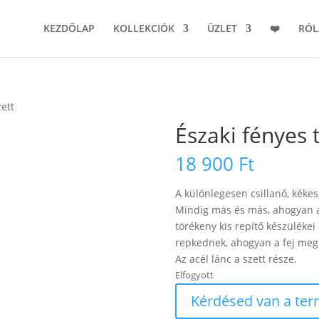
KEZDŐLAP
KOLLEKCIÓK
ÜZLET
❤️
RÓ
zett
Északi fényes t
18 900
Ft
A különlegesen csillanó, kékes,
Mindig más és más, ahogyan a
törékeny kis repítő készülékei
repkednek, ahogyan a fej me
Az acél lánc a szett része.
Elfogyott