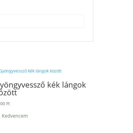
yöngyvessző kék lángok
özött
600
Ft
Kedvencem