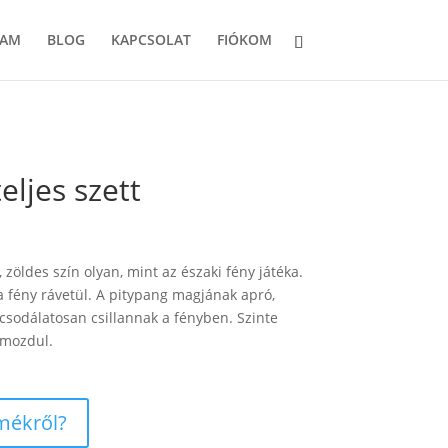
LAM
BLOG
KAPCSOLAT
FIÓKOM
eljes szett
 zöldes szín olyan, mint az északi fény játéka.
 fény rávetül. A pitypang magjának apró,
 csodálatosan csillannak a fényben. Szinte
gmozdul.