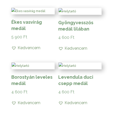
Ékes vasvirág
Gyöngyvesszős
medál
medál lilában
5 900
Ft
4 600
Ft
Kedvencem
Kedvencem
Borostyán leveles
Levendula duci
medál
csepp medál
4 600
Ft
4 600
Ft
Kedvencem
Kedvencem