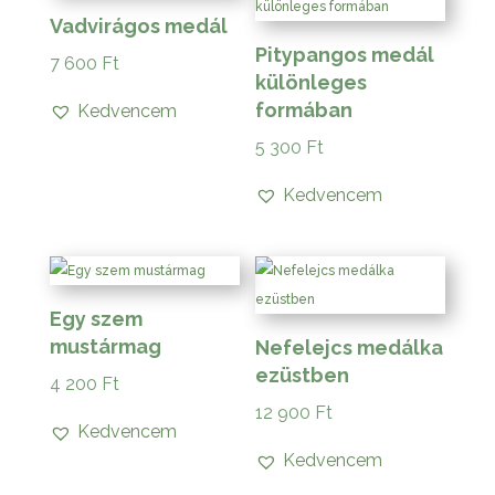
Vadvirágos medál
Pitypangos medál
7 600
Ft
különleges
formában
Kedvencem
5 300
Ft
Kedvencem
Egy szem
mustármag
Nefelejcs medálka
ezüstben
4 200
Ft
12 900
Ft
Kedvencem
Kedvencem