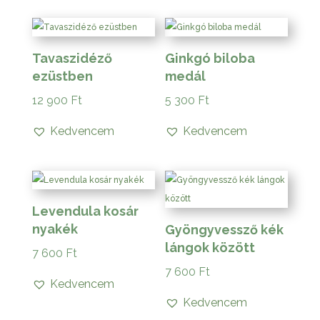
Tavaszidéző
Ginkgó biloba
ezüstben
medál
12 900
Ft
5 300
Ft
Kedvencem
Kedvencem
Levendula kosár
nyakék
Gyöngyvessző kék
lángok között
7 600
Ft
7 600
Ft
Kedvencem
Kedvencem