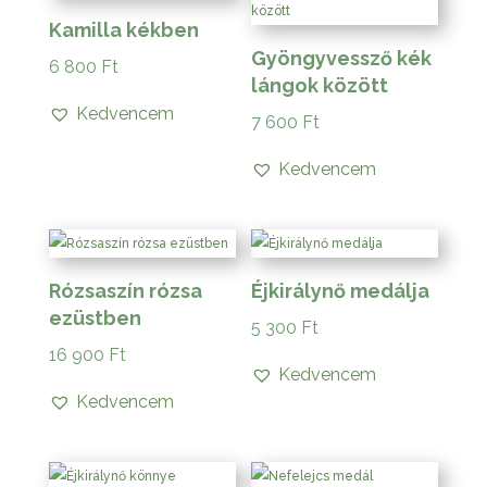
Kamilla kékben
Gyöngyvessző kék
6 800
Ft
lángok között
Kedvencem
7 600
Ft
Kedvencem
Rózsaszín rózsa
Éjkirálynő medálja
ezüstben
5 300
Ft
16 900
Ft
Kedvencem
Kedvencem