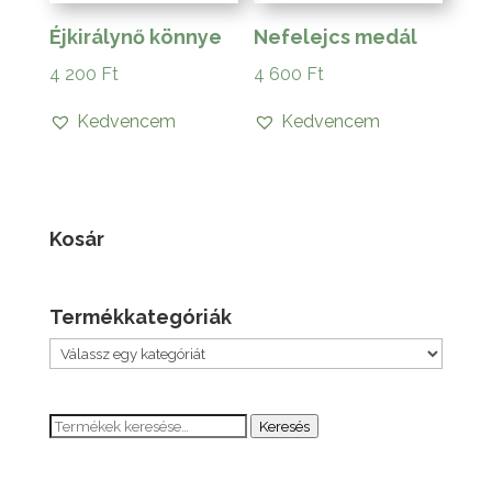
Éjkirálynő könnye
Nefelejcs medál
4 200
Ft
4 600
Ft
Kedvencem
Kedvencem
Kosár
Termékkategóriák
Keresés
Keresés
a
következőre: