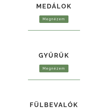
MEDÁLOK
Megnézem
GYŰRŰK
Megnézem
FÜLBEVALÓK