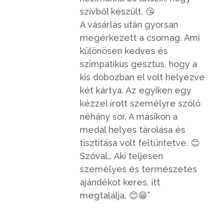
szívből készült.
😘
A vásárlás után gyorsan
megérkezett a csomag. Ami
különösen kedves és
szimpatikus gesztus, hogy a
kis dobozban el volt helyezve
két kártya. Az egyiken egy
kézzel írott személyre szóló
néhány sor. A másikon a
medál helyes tárolása és
tisztítása volt feltüntetve.
😊
Szóval… Aki teljesen
személyes és természetes
ajándékot keres, itt
megtalálja.
😊
😁”