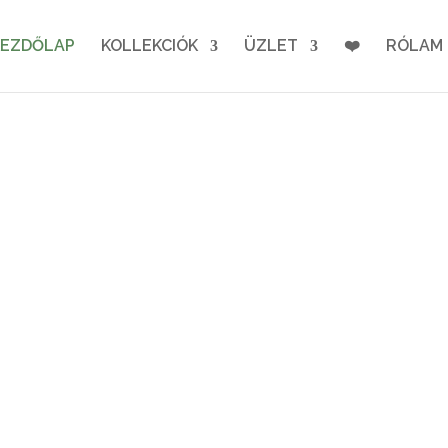
KEZDŐLAP
KOLLEKCIÓK
ÜZLET
❤️
RÓLAM
IK A DANA-ÉKSZE