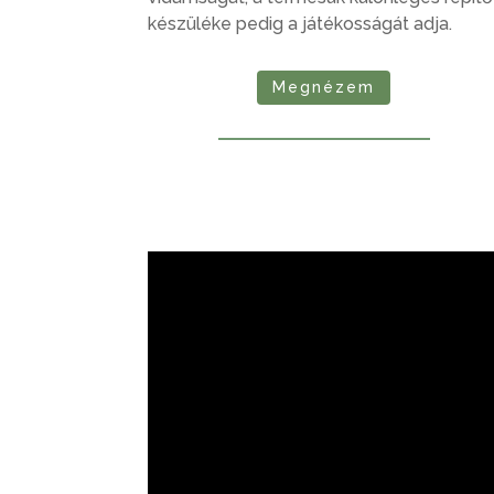
készüléke pedig a játékosságát adja.
Megnézem