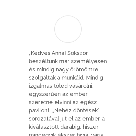
„Kedves Anna! Sokszor
beszéltünk már személyesen
és mindig nagy örömömre
szolgáltak a munkáid. Mindig
izgalmas tőled vásárolni,
egyszerűen az ember
szeretné elvinni az egész
pavilont. „Nehéz döntések”
sorozatával jut el az ember a
kiválasztott darabig, hiszen
mindegyik ékszer hívja, várja