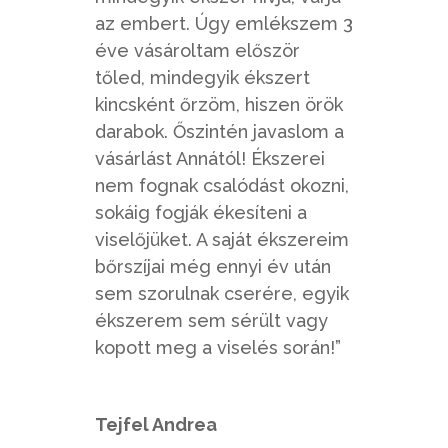
az embert. Úgy emlékszem 3
éve vásároltam először
tőled, mindegyik ékszert
kincsként őrzöm, hiszen örök
darabok. Őszintén javaslom a
vásárlást Annától! Ékszerei
nem fognak csalódást okozni,
sokáig fogják ékesíteni a
viselőjüket. A saját ékszereim
bőrszíjai még ennyi év után
sem szorulnak cserére, egyik
ékszerem sem sérült vagy
kopott meg a viselés során!”
Tejfel Andrea