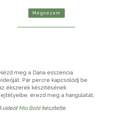
Megnézem
Nézd meg a Dana esszencia
videóját. Pár percre kapcsolódj be
az ékszerek készítésének
rejtélyeibe, érezd meg a hangulatát.
A videót
Mia Baté
készítette