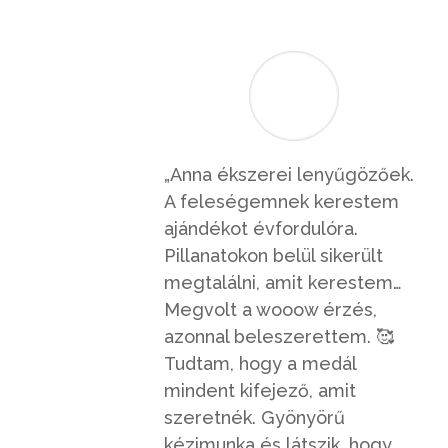
„Anna ékszerei lenyűgözőek.
A feleségemnek kerestem
ajándékot évfordulóra.
Pillanatokon belül sikerült
megtalálni, amit kerestem…
Megvolt a wooow érzés,
azonnal beleszerettem.
🥰
Tudtam, hogy a medál
mindent kifejező, amit
szeretnék. Gyönyörű
kézimunka és látszik, hogy