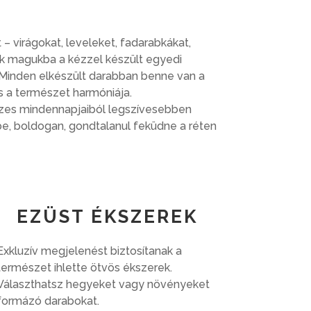
– virágokat, leveleket, fadarabkákat,
ák magukba a kézzel készült egyedi
 Minden elkészült darabban benne van a
s a természet harmóniája.
szes mindennapjaiból legszívesebben
e, boldogan, gondtalanul feküdne a réten
EZÜST ÉKSZEREK
Exkluzív megjelenést biztosítanak a
természet ihlette ötvös ékszerek.
Választhatsz hegyeket vagy növényeket
formázó darabokat.