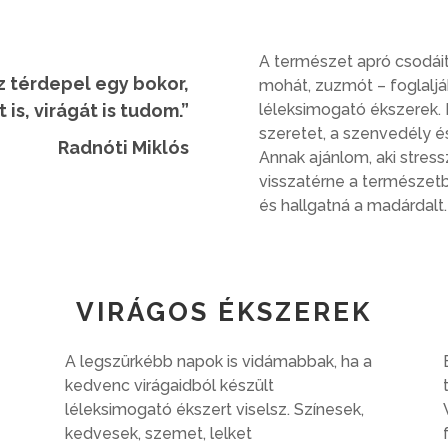
A természet apró csodáit 
z térdepel egy bokor,
mohát, zuzmót – foglalj
 is, virágát is tudom.”
léleksimogató ékszerek.
szeretet, a szenvedély é
Radnóti Miklós
Annak ajánlom, aki stres
visszatérne a természetb
és hallgatná a madárdalt.
VIRÁGOS ÉKSZEREK
A legszürkébb napok is vidámabbak, ha a
kedvenc virágaidból készült
.
léleksimogató ékszert viselsz.
Színesek,
kedvesek, szemet, lelket