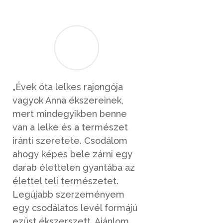
„Évek óta lelkes rajongója
vagyok Anna ékszereinek,
mert mindegyikben benne
van a lelke és a természet
iránti szeretete. Csodálom
ahogy képes bele zárni egy
darab élettelen gyantába az
élettel teli természetet.
Legújabb szerzeményem
egy csodálatos levél formájú
ezüst ékszerszett. Ajánlom