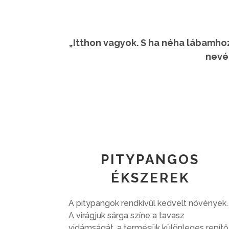
„Itthon vagyok. S ha néha lábamho
nevét
PITYPANGOS
ÉKSZEREK
A pitypangok rendkívül kedvelt növények
A virágjuk sárga színe a tavasz
vidámságát, a termésük különleges repítő