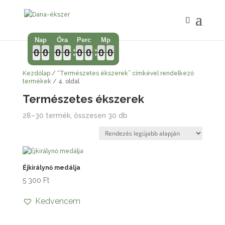
0
0
0
0
0
0
0
0
0
0
0
0
0
0
0
0
0
0
0
0
0
0
0
0
0
0
0
0
0
0
0
0
Kezdőlap
/
“Természetes ékszerek” címkével rendelkező
termékek
/ 4. oldal
Természetes ékszerek
Sorted
28–30 termék, összesen 30 db
by
latest
Éjkirálynő medálja
5 300
Ft
Kedvencem