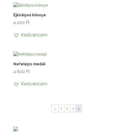
Éjkirálynő könnye
4 200
Ft
Kedvencem
Nefelejcs medál
4 600
Ft
Kedvencem
←
1
2
3
4