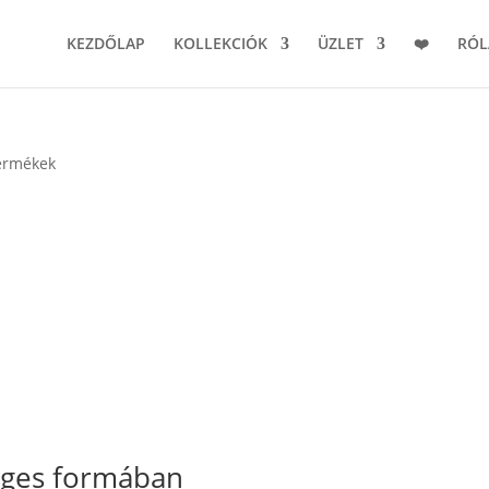
KEZDŐLAP
KOLLEKCIÓK
ÜZLET
❤️
RÓ
termékek
eges formában