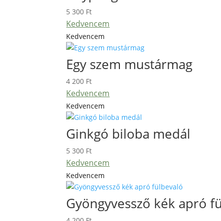
5 300
Ft
Kedvencem
Kedvencem
Egy szem mustármag
4 200
Ft
Kedvencem
Kedvencem
Ginkgó biloba medál
5 300
Ft
Kedvencem
Kedvencem
Gyöngyvessző kék apró fü
4 200
Ft