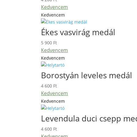
Kedvencem
Kedvencem
Ékes vasvirág medál
5 900
Ft
Kedvencem
Kedvencem
Borostyán leveles medál
4 600
Ft
Kedvencem
Kedvencem
Levendula duci csepp me
4 600
Ft
Kedvencem