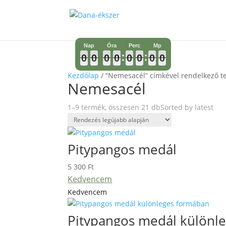
0
0
0
0
0
0
0
0
0
0
0
0
0
0
0
0
0
0
0
0
0
0
0
0
0
0
0
0
0
0
0
0
Kezdőlap
/ “Nemesacél” címkével rendelkező 
Nemesacél
1–9 termék, összesen 21 db
Sorted by latest
Pitypangos medál
5 300
Ft
Kedvencem
Kedvencem
Pitypangos medál különl