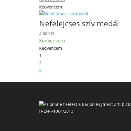
Kedvencem
Nefelejcses szív medál
4 600
Ft
Kedvencem
Kedvencem
1
2
3
→