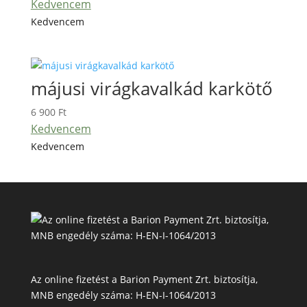
Kedvencem
Kedvencem
májusi virágkavalkád karkötő
6 900
Ft
Kedvencem
Kedvencem
Az online fizetést a Barion Payment Zrt. biztosítja,
MNB engedély száma: H-EN-I-1064/2013