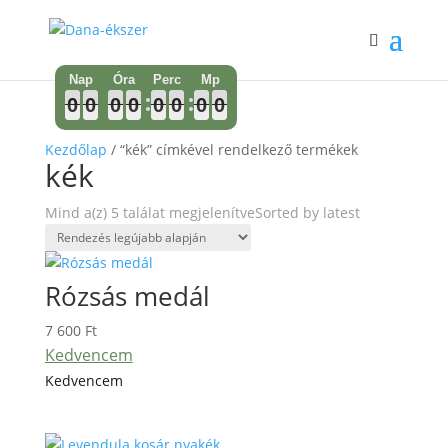
0
0
0
0
0
0
0
0
0
0
0
0
0
0
0
0
0
0
0
0
0
0
0
0
0
0
0
0
0
0
0
0
Kezdőlap
/ “kék” címkével rendelkező termékek
kék
Mind a(z) 5 találat megjelenítve
Sorted by latest
Rózsás medál
7 600
Ft
Kedvencem
Kedvencem