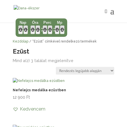
0
0
0
0
0
0
0
0
0
0
0
0
0
0
0
0
0
0
0
0
0
0
0
0
0
0
0
0
0
0
0
0
Kezdőlap
/ “Ezüst” címkével rendelkező termékek
Ezüst
Sorted
Mind a(z) 3 találat megjelenítve
by
latest
Nefelejcs medálka ezüstben
12 900
Ft
Kedvencem