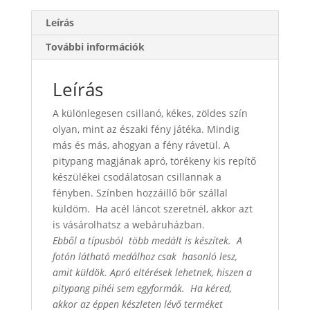
Leírás
További információk
Leírás
A különlegesen csillanó, kékes, zöldes szín
olyan, mint az északi fény játéka. Mindig
más és más, ahogyan a fény rávetül. A
pitypang magjának apró, törékeny kis repítő
készülékei csodálatosan csillannak a
fényben. Színben hozzáillő bőr szállal
küldöm. Ha acél láncot szeretnél, akkor azt
is vásárolhatsz a webáruházban.
Ebből a típusból több medált is készítek. A
fotón látható medálhoz csak hasonló lesz,
amit küldök. Apró eltérések lehetnek, hiszen a
pitypang pihéi sem egyformák. Ha kéred,
akkor az éppen készleten lévő terméket