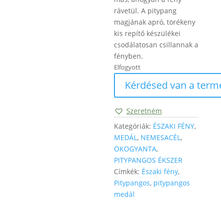
rávetül. A pitypang
magjának apró, törékeny
kis repítő készülékei
csodálatosan csillannak a
fényben.
Elfogyott
Szeretném
Kategóriák:
ÉSZAKI FÉNY
,
MEDÁL
,
NEMESACÉL
,
ÖKOGYANTA
,
PITYPANGOS ÉKSZER
Címkék:
Északi fény
,
Pitypangos
,
pitypangos
medál