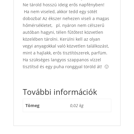
Ne tárold hosszú ideig erős napfényben!
Ha nem viseled, akkor tedd egy sötét
dobozba!
Az ékszer nehezen viseli a magas
hőmérsékletet, pl. nyáron nem célszerű
autóban hagyni, télen fűtőtest közvetlen
közelében tárolni.
Kerülni kell az olyan
vegyi anyagokkal való közvetlen találkozást,
mint a hajlakk, erős tisztítószerek, parfüm.
Ha szükséges langyos szappanos vízzel
tisztítsd és egy puha ronggyal töröld át! 🙂
További információk
Tömeg
0,02 kg