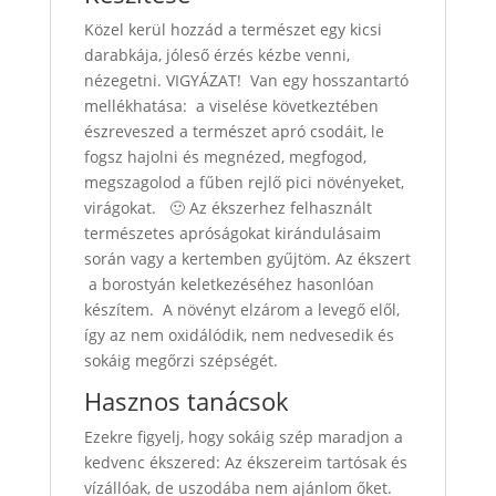
Közel kerül hozzád a természet egy kicsi
darabkája, jóleső érzés kézbe venni,
nézegetni. VIGYÁZAT! Van egy hosszantartó
mellékhatása: a viselése következtében
észreveszed a természet apró csodáit, le
fogsz hajolni és megnézed, megfogod,
megszagolod a fűben rejlő pici növényeket,
virágokat. 🙂 Az ékszerhez felhasznált
természetes apróságokat kirándulásaim
során vagy a kertemben gyűjtöm. Az ékszert
a borostyán keletkezéséhez hasonlóan
készítem. A növényt elzárom a levegő elől,
így az nem oxidálódik, nem nedvesedik és
sokáig megőrzi szépségét.
Hasznos tanácsok
Ezekre figyelj, hogy sokáig szép maradjon a
kedvenc ékszered:
Az ékszereim tartósak és
vízállóak, de uszodába nem ajánlom őket.