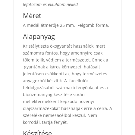
lefotózom és elküldöm neked.
Méret
A medál átmérője 25 mm. Félgömb forma.
Alapanyag
Kristálytiszta ökogyantát használok, mert
számomra fontos, hogy amennyire csak
tőlem telik, védjem a természetet. Ennek a
gyantának a káros környezeti hatásait
jelentősen csökkenti az, hogy természetes
anyagokból készítik. A facellulóz
feldolgozásából származó fenyőolajat és a
bioüzemanyag készítése során
melléktermékként képződő növényi
olajszármazékokat használják erre a célra. A
szereléke nemesacélból készül. Nem
korrodál, tartja fényét.
Készítése