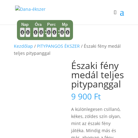
0
0
0
0
0
0
0
0
0
0
0
0
0
0
0
0
0
0
0
0
0
0
0
0
0
0
0
0
0
0
0
0
Kezdőlap
/
PITYPANGOS ÉKSZER
/ Északi fény medál
teljes pitypanggal
Északi fény
medál teljes
pitypanggal
9 900
Ft
A különlegesen csillanó,
kékes, zöldes szín olyan,
mint az északi fény
játéka. Mindig más és
más, ahogyan a fény