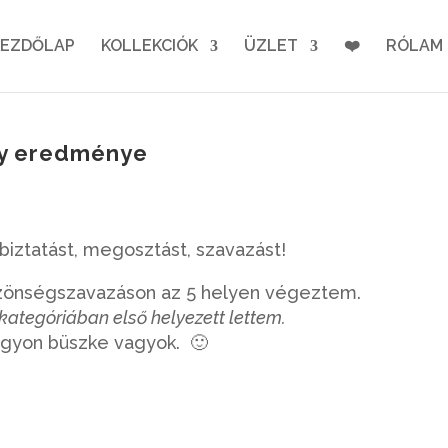
KEZDŐLAP
KOLLEKCIÓK
ÜZLET
❤️
RÓLAM
ny eredménye
iztatást, megosztást, szavazást!
önségszavazáson az 5 helyen végeztem.
kategóriában első helyezett lettem.
agyon büszke vagyok. 🙂