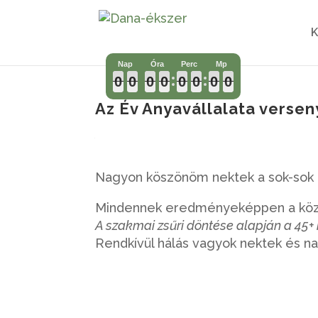
0
0
0
0
0
0
0
0
0
0
0
0
0
0
0
0
0
0
0
0
0
0
0
0
0
0
0
0
0
0
0
0
Az Év Anyavállalata verse
2016, 1, okt
|
hírek
Nagyon köszönöm nektek a sok-sok b
Mindennek eredményeképpen a köz
A szakmai zsűri döntése alapján a 45+ 
Rendkívül hálás vagyok nektek és n