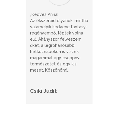
„Kedves Anna!
Az ékszereid olyanok, mintha
valamelyik kedvenc fantasy-
regényemből léptek volna
elő. Ahányszor felveszem
őket, a legrohanósabb
hétköznapokon is viszek
magammal egy cseppnyi
természetet és egy kis
mesét. Köszönöm!
„
Csiki Judit