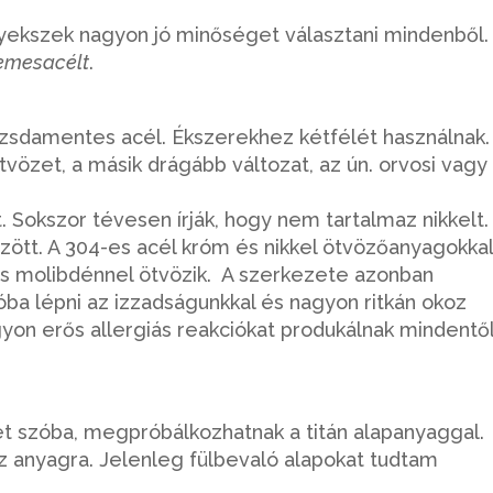
.
yekszek nagyon jó minőséget választani mindenből.
emesacélt
.
zsdamentes acél. Ékszerekhez kétfélét használnak.
vözet, a másik drágább változat, az ún. orvosi vagy
 Sokszor tévesen írják, hogy nem tartalmaz nikkelt
ött. A 304-es acél króm és nikkel ötv
özőanyagokkal
 és molibdénnel ötvözik. A szerkezete azonban
ba lépni az izzadságunkkal és nagyon ritkán okoz
gyon erős allergiás reakciókat produkálnak mindentől
t szóba, megpróbálkozhatnak a titán alapanyaggal.
az anyagra. Jelenleg fülbevaló alapokat tudtam