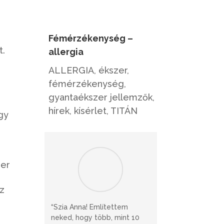
Fémérzékenység –
t.
allergia
ALLERGIA
,
ékszer
,
fémérzékenység
,
gyantaékszer jellemzők
,
hírek
,
kísérlet
,
TITÁN
gy
ger
az
“Szia Anna! Említettem
neked, hogy több, mint 10