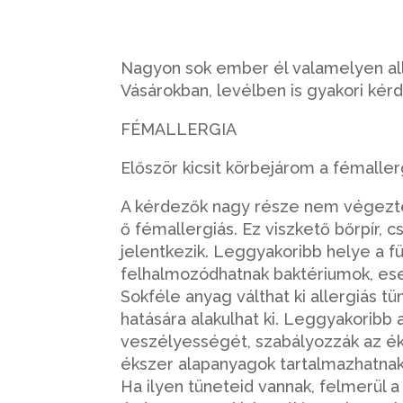
Nagyon sok ember él valamelyen all
Vásárokban, levélben is gyakori kér
FÉMALLERGIA
Először kicsit körbejárom a fémaller
A kérdezők nagy része nem végeztete
ő fémallergiás. Ez viszkető bőrpír, 
jelentkezik. Leggyakoribb helye a fü
felhalmozódhatnak baktériumok, es
Sokféle anyag válthat ki allergiás t
hatására alakulhat ki. Leggyakoribb
veszélyességét, szabályozzák az ék
ékszer alapanyagok tartalmazhatna
Ha ilyen tüneteid vannak, felmerül a