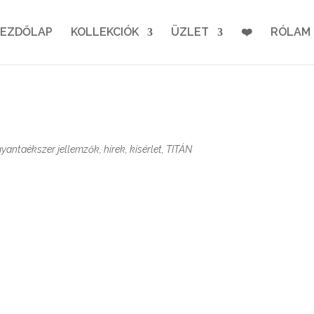
KEZDŐLAP
KOLLEKCIÓK
ÜZLET
❤️
RÓLAM
gyantaékszer jellemzők
,
hírek
,
kísérlet
,
TITÁN