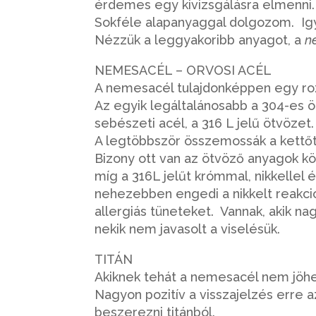
érdemes egy kivizsgálásra elmenni
Sokféle alapanyaggal dolgozom. Ig
Nézzük a leggyakoribb anyagot, a
n
NEMESACÉL – ORVOSI ACÉL
A nemesacél tulajdonképpen egy ro
Az egyik legáltalánosabb a 304-es öt
sebészeti acél, a 316 L jelű ötvözet.
A legtöbbször összemossák a kettőt.
Bizony ott van az ötvöző anyagok köz
míg a 316L jelűt krómmal, nikkellel
nehezebben engedi a nikkelt reakció
allergiás tüneteket. Vannak, akik na
nekik nem javasolt a viselésük.
TITÁN
Akiknek tehát a nemesacél nem jöhe
Nagyon pozitív a visszajelzés erre 
beszerezni titánból.