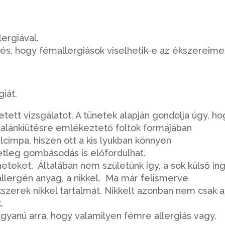
ergiával.
dés, hogy fémallergiások viselhetik-e az ékszereime
giát.
tt vizsgálatot. A tünetek alapján gondolja úgy, ho
csalánkiütésre emlékeztető foltok formájában
lcimpa, hiszen ott a kis lyukban könnyen
etleg gombásodás is előfordulhat.
üneteket. Általában nem születünk így, a sok külső in
 allergén anyag, a nikkel. Ma már felismerve
szerek nikkel tartalmát. Nikkelt azonban nem csak 
k.
 gyanú arra, hogy valamilyen fémre allergiás vagy,