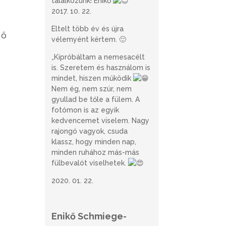
találkozunk! Enikő
”
2017. 10. 22.
Eltelt több év és újra
 ő
vélemyént kértem. 🙂
„Kipróbáltam a nemesacélt
is. Szeretem és használom is
mindet, hiszen működik
Nem ég, nem szúr, nem
gyullad be tőle a fülem. A
fotómon is az egyik
kedvencemet viselem. Nagy
rajongó vagyok, csuda
klassz, hogy minden nap,
minden ruhához más-más
fülbevalót viselhetek.
2020. 01. 22.
Enikő Schmiege-