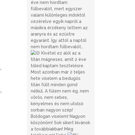
éve nem hordtam
fülbevalót, mert egyszer
valami különleges indoktól
vezérelve egyik napról a
másikra érzékeny lettem az
aranyra és az ezüstre
egyaránt. Így attól a naptól
nem hordtam fülbevalót…
Kivétel ez alól az a
.
titán mágneses, amit 2 éve
tőled kaptam tesztelésre.
,
Most azonban már 2 teljes
hete viselem a bedugós
titán fülit minden gond
,
nélkül. A fülem nem ég, nem
vörös, nem sebes,
kényelmes és nem utolsó
sorban nagyon szép!
Boldogan viselem! Nagyon
köszönöm! Sok sikert kívánok
a továbbiakban! Még