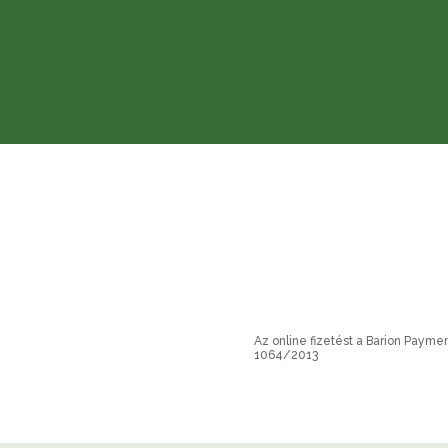
Az online fizetést a Barion Payme
1064/2013