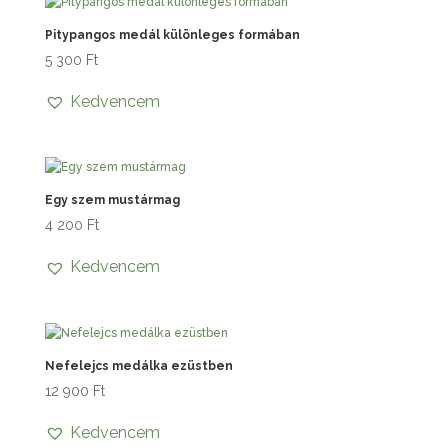
Pitypangos medál különleges formában
5 300
Ft
Kedvencem
Egy szem mustármag
4 200
Ft
Kedvencem
Nefelejcs medálka ezüstben
12 900
Ft
Kedvencem