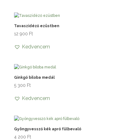
Tavaszidéző ezüstben
12 900
Ft
Kedvencem
Ginkgó biloba medál
5 300
Ft
Kedvencem
Gyöngyvessző kék apró fülbevaló
4 200
Ft