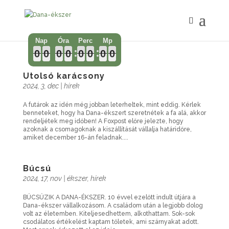
0
0
0
0
0
0
0
0
0
0
0
0
0
0
0
0
0
0
0
0
0
0
0
0
0
0
0
0
0
0
0
0
Utolsó karácsony
2024, 3, dec
|
hírek
A futárok az idén még jobban leterheltek, mint eddig. Kérlek
benneteket, hogy ha Dana-ékszert szeretnétek a fa alá, akkor
rendeljétek meg időben! A Foxpost előre jelezte, hogy
azoknak a csomagoknak a kiszállítását vállalja határidőre,
amiket december 16-án feladnak....
Búcsú
2024, 17, nov
|
ékszer
,
hírek
BÚCSÚZIK A DANA-ÉKSZER. 10 évvel ezelőtt indult útjára a
Dana-ékszer vállalkozásom. A családom után a legjobb dolog
volt az életemben. Kiteljesedhettem, alkothattam. Sok-sok
csodálatos értékelést kaptam tőletek, ami szárnyakat adott.