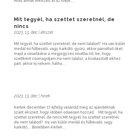
Most annak érkezett el az ideje,...
Mit tegyél, ha szettet szeretnél, de
nincs
2023, 13, dec
|
ékszer
Mit tegyél, ha szettet szeretnél, de nem találod? Ha van külön
medál és fülbevaló, vagy karkötő, gyűrű, akkor párosítsd őket,
majd a vásárláskor a megjegyzés rovatba írd, be, hogy
szettként csomagoljam.Ha nem találsz, a kiválasztott ékhez
párt, akkor írj nekem, hátha...
2023, 13, dec
|
hírek
Kérlek december 17 éjfélig vásárold meg az ajándéknak
szánt ékszert, hogy időben odaérjen hozzád. Mit tegyél, ha
szettet szeretnél, de nincs Mit tegyél, ha szettet szeretnél,
de nem találod? Ha van külön medál és fülbevaló, vagy
karkötő,... Bővebben Kérlek...